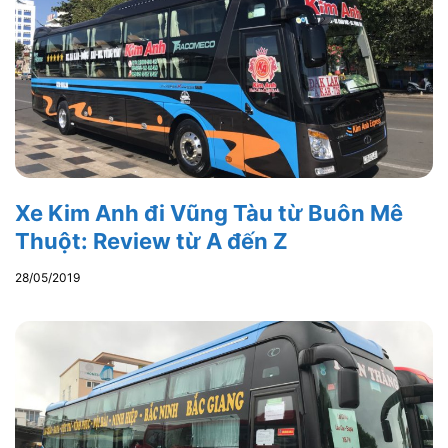
Xe Kim Anh đi Vũng Tàu từ Buôn Mê
Thuột: Review từ A đến Z
28/05/2019