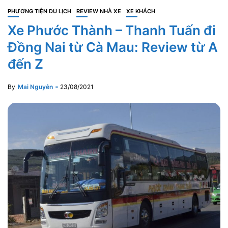
PHƯƠNG TIỆN DU LỊCH
REVIEW NHÀ XE
XE KHÁCH
Xe Phước Thành – Thanh Tuấn đi
Đồng Nai từ Cà Mau: Review từ A
đến Z
By
Mai Nguyễn
23/08/2021