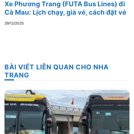
Xe Phương Trang (FUTA Bus Lines) đi
Cà Mau: Lịch chạy, giá vé, cách đặt vé
29/12/2025
BÀI VIẾT LIÊN QUAN CHO NHA
TRANG