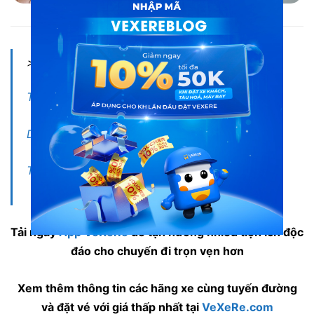
Nội thất xe Tân Niên đi Nha Trang
> Xem thêm:
Tổng hợp xe đi Nha Trang từ Buôn Mê Thuột
Du lịch Nha Trang – Vịnh Ninh Vân
Top 5 món ăn ngon khó cưỡng tại Nha Trang
Tải ngay
App VeXeRe
để tận hưởng nhiều tiện ích độc
đáo cho chuyến đi trọn vẹn hơn
Xem thêm thông tin các hãng xe cùng tuyến đường
và đặt vé với giá thấp nhất tại
VeXeRe.com