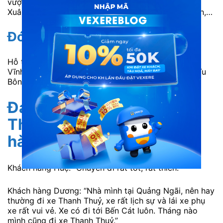
vượt Sóng Thần, Bến xe Lam Hồng, Cầu vượt Linh
Xuân, Đại học Nông Lâm, Suối Tiên, Ngã ba Tân Vạn,…
Đón/trả tại Nha Trang
Hỗ trợ đón/trả khách tại các điểm dọc đường: Chợ
Vĩnh Lương, Bến xe Ninh Hòa, Bến xe Vạn Giã, Ga Tu
Bông, Ga Đại Lãnh,…
Đánh giá nhà xe Thanh
Thủy Limousine từ khách
hàng
Khách hàng Huệ: “Chuyến đi rất tốt, rất thích.”
Khách hàng Dương: “Nhà mình tại Quảng Ngãi, nên hay
thường đi xe Thanh Thuỷ, xe rất lịch sự và lái xe phụ
xe rất vui vẻ. Xe có đi tới Bến Cát luôn. Tháng nào
mình cũng đi xe Thanh Thuỷ.”