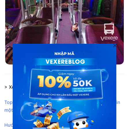
Nội thất xe Toán Oanh
> Xem thêm:
Top 8 điểm đến tại Ninh Bình nhất định phải check-in
một lần trong đời
Hướng dẫn đặt vé đi Ninh Bình nhanh và dễ nhất