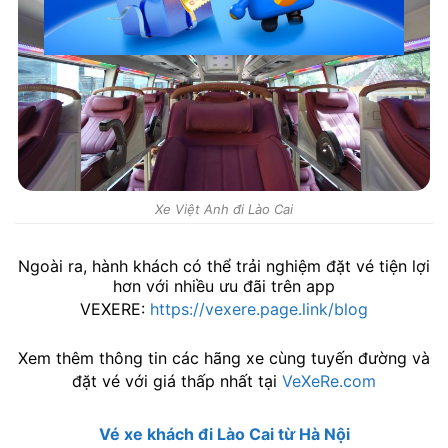
Xe Việt Anh đi Lào Cai
Ngoài ra, hành khách có thể trải nghiệm đặt vé tiện lợi
hơn với nhiều ưu đãi trên app
VEXERE:
https://vexere.page.link/blog
Xem thêm thông tin các hãng xe cùng tuyến đường và
đặt vé với giá thấp nhất tại
VeXeRe.com
Vé xe khách đi Lào Cai từ Hà Nội