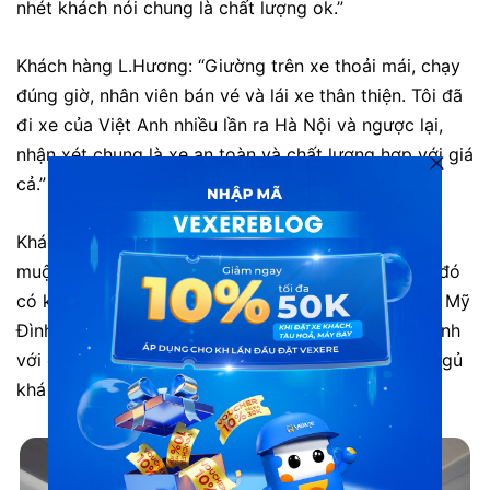
nhét khách nói chung là chất lượng ok.”
Khách hàng L.Hương: “Giường trên xe thoải mái, chạy
đúng giờ, nhân viên bán vé và lái xe thân thiện. Tôi đã
đi xe của Việt Anh nhiều lần ra Hà Nội và ngược lại,
nhận xét chung là xe an toàn và chất lượng hợp với giá
cả.”
Khách hàng T.Ly: “Tôi quyết định đi chơi Sapa khá
muộn, nên chuẩn bị chưa được chu đáo lắm, trong đó
có khoản chọn xe khách, khi đi rồi thì tôi mới ra bx Mỹ
Đình tìm xe, rất may chọn được đúng nhà xe Việt Anh
với chất lượng xe khá ổn, xe êm và trên đường đi ngủ
khá ngon, chất lượng phục vụ rất tốt!”