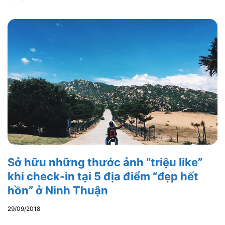
Sở hữu những thước ảnh “triệu like”
khi check-in tại 5 địa điểm “đẹp hết
hồn” ở Ninh Thuận
29/09/2018