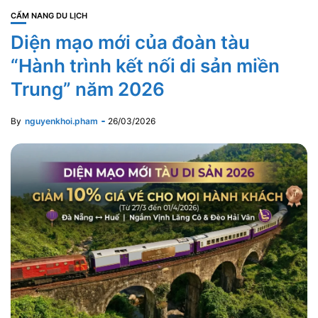
CẨM NANG DU LỊCH
Diện mạo mới của đoàn tàu
“Hành trình kết nối di sản miền
Trung” năm 2026
By
nguyenkhoi.pham
26/03/2026