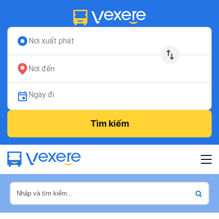
Nơi xuất phát
Nơi đến
Ngày đi
Tìm kiếm