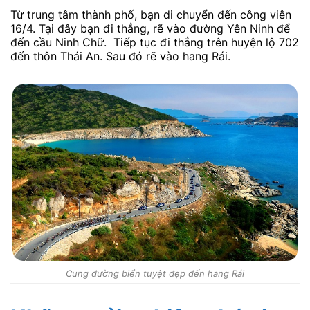
Từ trung tâm thành phố, bạn di chuyển đến công viên
16/4. Tại đây bạn đi thẳng, rẽ vào đường Yên Ninh để
đến cầu Ninh Chữ. Tiếp tục đi thẳng trên huyện lộ 702
đến thôn Thái An. Sau đó rẽ vào hang Rái.
Cung đường biển tuyệt đẹp đến hang Rái