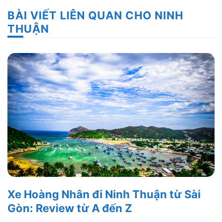
BÀI VIẾT LIÊN QUAN CHO NINH
THUẬN
Xe Hoàng Nhân đi Ninh Thuận từ Sài
Gòn: Review từ A đến Z