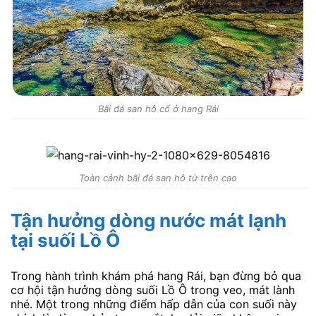
Bãi đá san hô cổ ở hang Rái
Toàn cảnh bãi đá san hô từ trên cao
Tận hưởng dòng nước mát lạnh
tại suối Lồ Ô
Trong hành trình khám phá hang Rái, bạn đừng bỏ qua
cơ hội tận hưởng dòng suối Lồ Ô trong veo, mát lành
nhé. Một trong những điểm hấp dẫn của con suối này