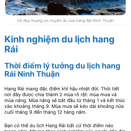
Vẻ đẹp hoang sơ, huyền ảo của hang Rái Ninh Thuận
Kinh nghiệm du lịch hang
Rái
Thời điểm lý tưởng du lịch hang
Rái Ninh Thuận
Hang Rái mang đặc điểm khí hậu nhiệt đới. Thời tiết
nơi đây được chia thành 2 mùa rõ rệt: mùa mưa và
mùa nắng. Mùa nắng sẽ bắt đầu từ tháng 1 và kết thúc
vào khoảng tháng 9. Mùa mưa sẽ kéo dài khoảng nửa
cuối tháng 9 đến tháng 12 hàng năm.
Bạn có thể du lịch Hang Rái bất cứ thời điểm nào