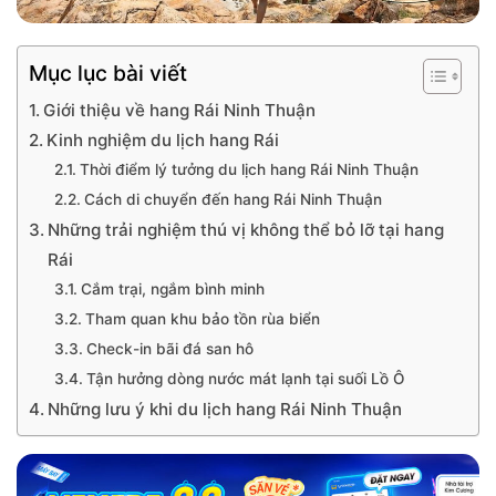
Mục lục bài viết
Giới thiệu về hang Rái Ninh Thuận
Kinh nghiệm du lịch hang Rái
Thời điểm lý tưởng du lịch hang Rái Ninh Thuận
Cách di chuyển đến hang Rái Ninh Thuận
Những trải nghiệm thú vị không thể bỏ lỡ tại hang
Rái
Cắm trại, ngắm bình minh
Tham quan khu bảo tồn rùa biển
Check-in bãi đá san hô
Tận hưởng dòng nước mát lạnh tại suối Lồ Ô
Những lưu ý khi du lịch hang Rái Ninh Thuận