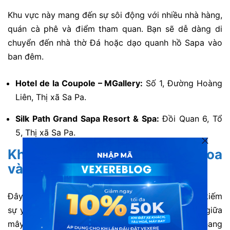
Khu vực này mang đến sự sôi động với nhiều nhà hàng,
quán cà phê và điểm tham quan. Bạn sẽ dễ dàng di
chuyển đến nhà thờ Đá hoặc dạo quanh hồ Sapa vào
ban đêm.
Hotel de la Coupole – MGallery:
Số 1, Đường Hoàng
Liên, Thị xã Sa Pa.
Silk Path Grand Sapa Resort & Spa:
Đồi Quan 6, Tổ
5, Thị xã Sa Pa.
Khu vực thung lũng Mường Hoa
và các bản làng
Đây là nơi lý tưởng cho những tâm hồn muốn tìm kiếm
sự yên tĩnh và thiên nhiên. Bạn sẽ được thức dậy giữa
mây ngàn và ngắm nhìn những thửa ruộng bậc thang