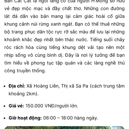
Bản Cát Cát là ngôi làng cổ của người H’Mông sở hữu
vẻ đẹp mộc mạc và đầy chất thơ. Những con đường
lát đá dẫn vào bản mang lại cảm giác hoài cổ giữa
khung cảnh núi rừng xanh ngát. Bạn có thể thuê những
bộ trang phục dân tộc rực rỡ sắc màu để lưu lại những
khoảnh khắc đẹp nhất bên thác nước. Tiếng suối chảy
róc rách hòa cùng tiếng khung dệt vải tạo nên một
nhịp sống vô cùng bình dị. Đây là nơi lý tưởng để bạn
tìm hiểu về phong tục tập quán và các làng nghề thủ
công truyền thống.
Địa chỉ:
Xã Hoàng Liên, Thị xã Sa Pa (cách trung tâm
khoảng 2km).
Giá vé:
150.000 VNĐ/người lớn.
Giờ hoạt động:
06:00 – 18:00 hàng ngày.