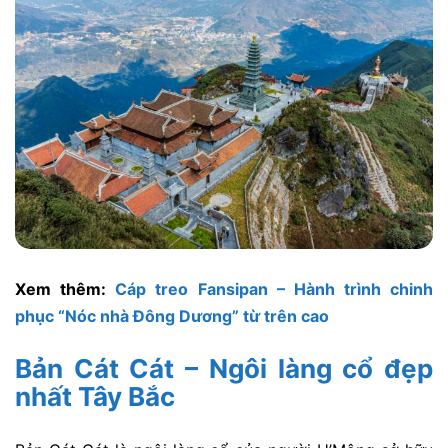
Xem thêm:
Cáp treo Fansipan – Hành trình chinh
phục “Nóc nhà Đông Dương” từ trên cao
Bản Cát Cát – Ngôi làng cổ đẹp
nhất Tây Bắc