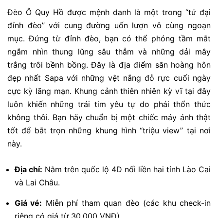
Đèo Ô Quy Hồ được mệnh danh là một trong “tứ đại
đỉnh đèo” với cung đường uốn lượn vô cùng ngoạn
mục. Đứng từ đỉnh đèo, bạn có thể phóng tầm mắt
ngắm nhìn thung lũng sâu thẳm và những dải mây
trắng trôi bềnh bồng. Đây là địa điểm săn hoàng hôn
đẹp nhất Sapa với những vệt nắng đỏ rực cuối ngày
cực kỳ lãng mạn. Khung cảnh thiên nhiên kỳ vĩ tại đây
luôn khiến những trái tim yêu tự do phải thổn thức
không thôi. Bạn hãy chuẩn bị một chiếc máy ảnh thật
tốt để bắt trọn những khung hình “triệu view” tại nơi
này.
Địa chỉ:
Nằm trên quốc lộ 4D nối liền hai tỉnh Lào Cai
và Lai Châu.
Giá vé:
Miễn phí tham quan đèo (các khu check-in
riêng có giá từ 30.000 VNĐ).