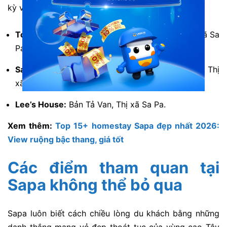
kỳ vĩ.
Topas Ecolodge:
Bản Lếch, Xã Thanh Bình, Thị xã Sa
Pa.
Sapa Jade Hill Resort & Spa:
Ngõ Cầu Mây, Tổ 3, Thị
xã Sa Pa.
Lee’s House:
Bản Tả Van, Thị xã Sa Pa.
Xem thêm:
Top 15+ homestay Sapa đẹp nhất 2026:
View ruộng bậc thang, giá tốt
Các điểm tham quan tại
Sapa không thể bỏ qua
Sapa luôn biết cách chiều lòng du khách bằng những