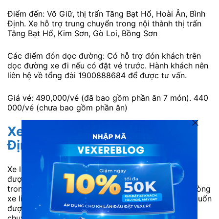
Điểm đến: Võ Giữ, thị trấn Tăng Bạt Hổ, Hoài Ân, Bình
Định. Xe hỗ trợ trung chuyển trong nội thành thị trấn
Tăng Bạt Hổ, Kim Sơn, Gò Loi, Bồng Sơn
Các điểm đón dọc đường: Có hỗ trợ đón khách trên
dọc đường xe đi nếu có đặt vé trước. Hành khách nên
liên hệ về tổng đài 1900888684 để được tư vấn.
Giá vé: 490,000/vé (đã bao gồm phần ăn 7 món). 440
000/vé (chưa bao gồm phần ăn)
Xe limousine Hoa Nho đi Bình
Định:
Xe limousine Hoa Nho tự hào là một hãng xe nhận
được nhiều sự ưu ái chọn lựa của quý hành khách
trong suốt quá trình hoạt động. Là nhà xe sở hữu dòng
xe limousine hiện đại cao cấp, xe Hoa Nho mong muốn
được trở thành người bạn đồng hành cùng những
chuyến đi an toàn và thú vị.