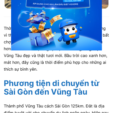
Du lịch Vũng Tàu tháng 8 đến tháng 11
Thời điểm này, đang là mùa mưa tại Vũng Tàu. Không
vì thế mà Vũng Tàu mất đi vẻ đẹp. Những cơn mưa bất
chợt kéo dài càng khiến thời tiết mát mẻ và dễ chịu
hơn. Sau cơn mưa, nó giúp bạn chiêm ngưỡng một
Vũng Tàu đẹp và thật tươi mới. Bầu trời cao xanh hơn,
mát hơn, đây cũng là thời điểm phù hợp cho những ai
thích sự bình yên.
Phương tiện di chuyển từ
Sài Gòn đến Vũng Tàu
Thành phố Vũng Tàu cách Sài Gòn 125km. Đât là địa
điểm tuyệt vời cho chuyến du lịch ngắn ngày. Hiện nay,