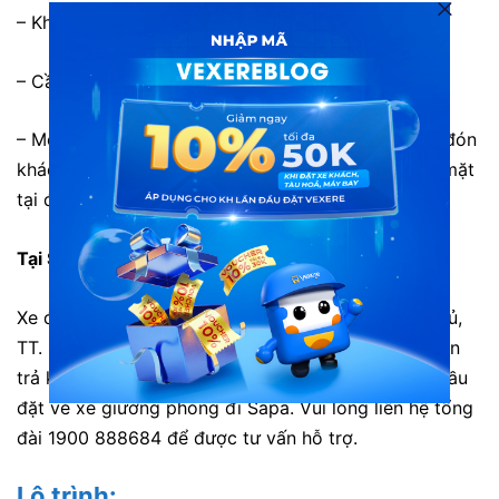
– Khu đô thị Ciputra
– Cầu Nhật Tân
– Mê Linh Plaza, Buýt bầu Đông Anh . Chưa hỗ trợ đón
khách trong nội thành Hà Nội. Hành khách cần có mặt
tại điểm đón trước 30 phút.
Tại Sapa:
Xe đón/trả khách tại VP Sapa: Số 588 Điện Biên Phủ,
TT. Sapa. Ngoài ra, xe chưa hỗ trợ trung chuyển đón
trả khách trong thị trấn Sapa. Hành khách có nhu cầu
đặt vé xe giường phòng đi Sapa. Vui lòng liên hệ tổng
đài 1900 888684 để được tư vấn hỗ trợ.
Lộ trình: