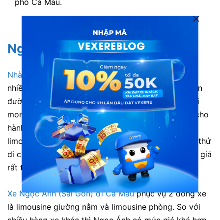
phố Cà Mau.
ĐẶT VÉ NGAY
Ngọc Ánh (Sài Gòn)
Nhà xe Ngọc Ánh
chắc hẳn đã quá quen thuộc với
nhiều hành khách thường xuyên di chuyển các tuyến
đường Sài Gòn – Cà Mau và Sài Gòn – Bạc Liêu. Với
mong muốn mang đến những trải nghiệm tốt nhất cho
hành khách, nhà xe đã mạnh dạn đầu tư dàn xe
limousine cực ấn tượng. Nhiều hành khách đã từng thử
di chuyển bằng dòng xe này đều để lại những đánh giá
rất tốt.
Xe Ngọc Ánh (Sài Gòn) đi Cà Mau
phục vụ 2 dòng xe
là limousine giường nằm và limousine phòng. So với
nhiều hàng xe khác thì Ngọc Ánh có mức giá khá hợp