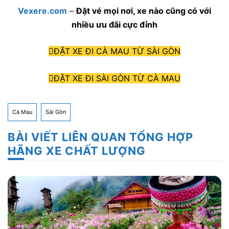
Vexere.com
–
Đặt vé mọi nơi, xe nào cũng có với
nhiều ưu đãi cực đỉnh
ĐẶT XE ĐI CÀ MAU TỪ SÀI GÒN
ĐẶT XE ĐI SÀI GÒN TỪ CÀ MAU
Cà Mau
Sài Gòn
BÀI VIẾT LIÊN QUAN TỔNG HỢP
HÃNG XE CHẤT LƯỢNG