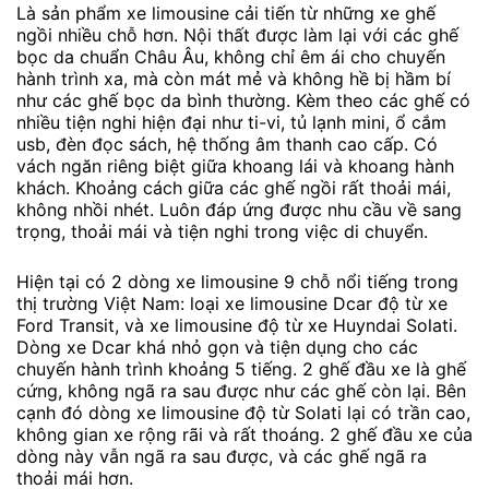
Là sản phẩm xe limousine cải tiến từ những xe ghế
ngồi nhiều chỗ hơn. Nội thất được làm lại với các ghế
bọc da chuẩn Châu Âu, không chỉ êm ái cho chuyến
hành trình xa, mà còn mát mẻ và không hề bị hầm bí
như các ghế bọc da bình thường. Kèm theo các ghế có
nhiều tiện nghi hiện đại như ti-vi, tủ lạnh mini, ổ cắm
usb, đèn đọc sách, hệ thống âm thanh cao cấp. Có
vách ngăn riêng biệt giữa khoang lái và khoang hành
khách. Khoảng cách giữa các ghế ngồi rất thoải mái,
không nhồi nhét. Luôn đáp ứng được nhu cầu về sang
trọng, thoải mái và tiện nghi trong việc di chuyển.
Hiện tại có 2 dòng xe limousine 9 chỗ nổi tiếng trong
thị trường Việt Nam: loại xe limousine Dcar độ từ xe
Ford Transit, và xe limousine độ từ xe Huyndai Solati.
Dòng xe Dcar khá nhỏ gọn và tiện dụng cho các
chuyến hành trình khoảng 5 tiếng. 2 ghế đầu xe là ghế
cứng, không ngã ra sau được như các ghế còn lại. Bên
cạnh đó dòng xe limousine độ từ Solati lại có trần cao,
không gian xe rộng rãi và rất thoáng. 2 ghế đầu xe của
dòng này vẫn ngã ra sau được, và các ghế ngã ra
thoải mái hơn.