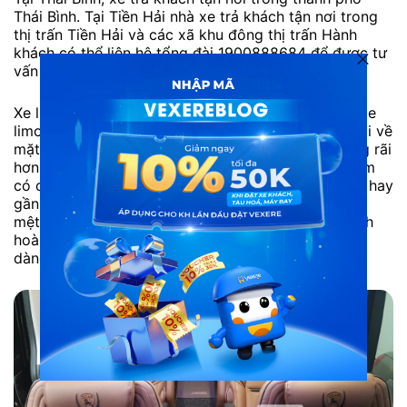
Thái Bình. Tại Tiền Hải nhà xe trả khách tận nơi trong
thị trấn Tiền Hải và các xã khu đông thị trấn Hành
khách có thể liên hệ tổng đài 1900888684 để được tư
vấn kĩ hơn về địa điểm đón/trả.
Xe limousine Tuấn Anh cũng đầu tư rất kỹ với dàn xe
limousine Solati 11 chỗ VIP tiện nghi. Với sự thay đổi về
mặt kích thước ghế, khiến chỗ của hành khách rộng rãi
hơn, Trang bị loại ghế đệm dày khiến cho người nằm
có cảm giác êm ái, thoải mái. Các chuyến xe dù xa hay
gần, thời gian ngồi ghế lâu cũng sẽ làm hành khách
mệt mỏi. Nhưng với xe hạng thương gia, hành khách
hoàn toàn có thể thư giãn và nghỉ ngơi trên xe dễ
dàng.