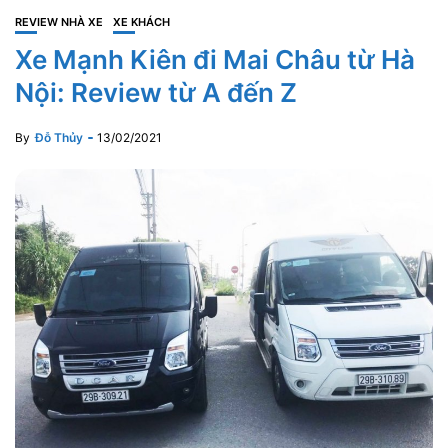
REVIEW NHÀ XE
XE KHÁCH
Xe Mạnh Kiên đi Mai Châu từ Hà
Nội: Review từ A đến Z
By
Đỗ Thủy
13/02/2021