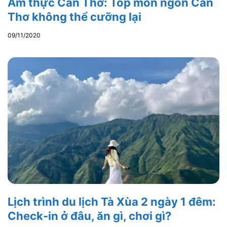
Ẩm thực Cần Thơ: Top món ngon Cần
Thơ không thể cưỡng lại
09/11/2020
Lịch trình du lịch Tà Xùa 2 ngày 1 đêm:
Check-in ở đâu, ăn gì, chơi gì?