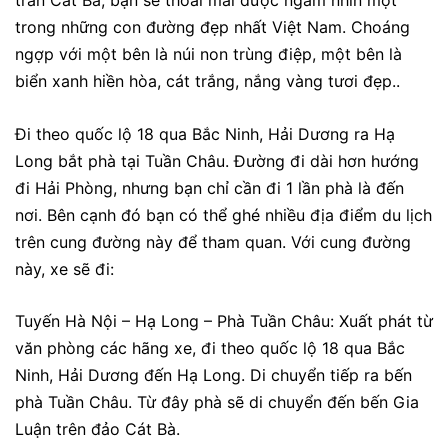
trấn Cát Bà, bạn sẽ thoải mái được ngắm nhìn một
trong những con đường đẹp nhất Việt Nam. Choáng
ngợp với một bên là núi non trùng điệp, một bên là
biển xanh hiền hòa, cát trắng, nắng vàng tươi đẹp.
.
Đi theo quốc lộ 18 qua Bắc Ninh, Hải Dương ra Hạ
Long bắt phà tại Tuần Châu. Đường đi dài hơn hướng
đi Hải Phòng, nhưng bạn chỉ cần đi 1 lần phà là đến
nơi. Bên cạnh đó bạn có thể ghé nhiều địa điểm du lịch
trên cung đường này để tham quan. Với cung đường
này, xe sẽ đi:
Tuyến Hà Nội – Hạ Long – Phà Tuần Châu: Xuất phát từ
văn phòng các hãng xe, đi theo quốc lộ 18 qua Bắc
Ninh, Hải Dương đến Hạ Long. Di chuyển tiếp ra bến
phà Tuần Châu. Từ đây phà sẽ di chuyển đến bến Gia
Luận trên đảo Cát Bà.