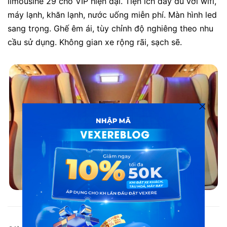
limousine 29 chỗ VIP hiện đại. Tiện ích đầy đủ với wifi,
máy lạnh, khăn lạnh, nước uống miễn phí. Màn hình led
sang trọng. Ghế êm ái, tùy chỉnh độ nghiêng theo nhu
cầu sử dụng. Không gian xe rộng rãi, sạch sẽ.
Xe limousine đi Cát Bà từ Hà Nội: Xe Viet Culture Tours