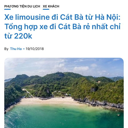
PHƯƠNG TIỆN DU LỊCH
XE KHÁCH
Xe limousine đi Cát Bà từ Hà Nội:
Tổng hợp xe đi Cát Bà rẻ nhất chỉ
từ 220k
By
Thu Ha
19/10/2018