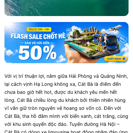
Với vị trí thuận lợi, nằm giữa Hải Phòng và Quảng Ninh,
lại cách vịnh Hạ Long không xa, Cát Bà là điểm đến
chưa bao giờ hết hot, được du khách yêu mến hết
lòng. Cát Bà chiều lòng du khách bởi thiên nhiên hùng
vĩ vẫn giữ tròn nguyên vẻ hoang sơ vốn có. Đến với
Cát Bà, tha hồ đắm mình với biển xanh, cát trắng, cùng
với khu sinh quyển độc đáo. Tuyến đường Hà Nội –
Cát Bà có dòng xe limousine hoạt động nhằm đáp ứng