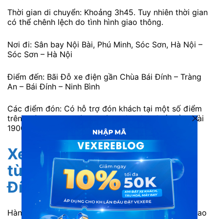
Thời gian di chuyển: Khoảng 3h45. Tuy nhiên thời gian
có thể chênh lệch do tình hình giao thông.
Nơi đi: Sân bay Nội Bài, Phú Minh, Sóc Sơn, Hà Nội –
Sóc Sơn – Hà Nội
Điểm đến: Bãi Đỗ xe điện gần Chùa Bái Đính – Tràng
An – Bái Đính – Ninh Bình
Các điểm đón: Có hỗ trợ đón khách tại một số điểm
trên đường xe đi. Hành khách nên liên hệ về tổng đài
1900 7075 để được tư vấn.
Xe Tràng An Limousine
từSân bay Nội Bài đi Bái
Đính
Hành khách sẽ có những trải nghiệm tiện ích đỉnh cao