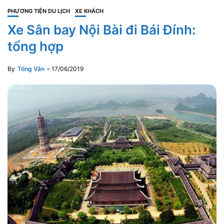
PHƯƠNG TIỆN DU LỊCH
XE KHÁCH
Xe Sân bay Nội Bài đi Bái Đính:
tổng hợp
By
Tống Vân
17/06/2019