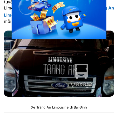
tuyệt vời và thoải mái. Nhất là trên những chiếc
Limousine 9 chỗ rộng rãi và thoải mái của
xe Tràng An
Limousine
. Dòng xe này hứa hẹn sẽ mang đến cho
mỗi hành khách một sự trải nghiệm tuyệt vời.
Xe Tràng An Limousine đi Bái Đính