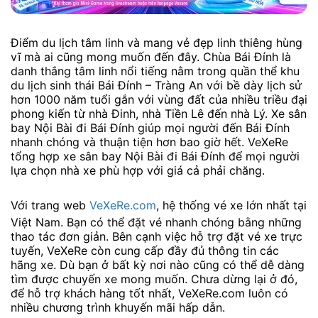
Điểm du lịch tâm linh và mang vẻ đẹp linh thiêng hùng
vĩ mà ai cũng mong muốn đến đây. Chùa Bái Đính là
danh thắng tâm linh nổi tiếng nằm trong quần thể khu
du lịch sinh thái Bái Đính – Tràng An với bề dày lịch sử
hơn 1000 năm tuổi gắn với vùng đất của nhiều triều đại
phong kiến từ nhà Đinh, nhà Tiền Lê đến nhà Lý. Xe sân
bay Nội Bài đi Bái Đính giúp mọi người đến Bái Đính
nhanh chóng và thuận tiện hơn bao giờ hết. VeXeRe
tổng hợp xe sân bay Nội Bài đi Bái Đính để mọi người
lựa chọn nhà xe phù hợp với giá cả phải chăng.
Với trang web
VeXeRe.com
, hệ thống vé xe lớn nhất tại
Việt Nam. Bạn có thể đặt vé nhanh chóng bằng những
thao tác đơn giản. Bên cạnh việc hỗ trợ đặt vé xe trực
tuyến, VeXeRe còn cung cấp đầy đủ thông tin các
hãng xe. Dù bạn ở bất kỳ nơi nào cũng có thể dễ dàng
tìm được chuyến xe mong muốn. Chưa dừng lại ở đó,
để hỗ trợ khách hàng tốt nhất, VeXeRe.com luôn có
nhiều chương trình khuyến mãi hấp dẫn.