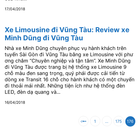
17/04/2018
Xe Limousine đi Vũng Tàu: Review xe
Minh Dũng đi Vũng Tàu
Nhà​ xe Minh Dũng chuyê​n phụ​c vụ​ hành​ khác​h trên
tuyến Sài Gòn đi Vũng Tàu bằng xe Limousine với​ phư​
ơ​ng châ​m “Chuyê​n nghiệp và​ tậ​n tâ​m”. Xe Minh Dũng
đi Vũng Tàu được trang bị hệ thống xe Limousine 9
chỗ màu đen sang trọng, quý phái được cải tiến từ
dòng xe Transit 16 chỗ cho hành khách có một chuyến
đi thoải mái nhất. Những tiện ích như hệ thống đèn
LED, đèn dạ quang và...
16/04/2018
1
…
175
176