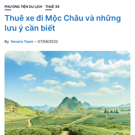
PHƯƠNG TIỆN DU LỊCH
THUÊ XE
Thuê xe đi Mộc Châu và những
lưu ý cần biết
By
Vexere Team
07/06/2022