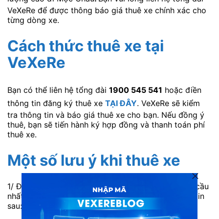
VeXeRe để được thông báo giá thuê xe chính xác cho
từng dòng xe.
Cách thức thuê xe tại
VeXeRe
Bạn có thể liên hệ tổng đài
1900 545 541
hoặc điền
thông tin đăng ký thuê xe
TẠI ĐÂY
. VeXeRe sẽ kiểm
tra thông tin và báo giá thuê xe cho bạn. Nếu đồng ý
thuê, bạn sẽ tiến hành ký hợp đồng và thanh toán phí
thuê xe.
Một số lưu ý khi thuê xe
1/ Để có thể hỗ trợ thuê xe nhanh và đúng với yêu cầu
nhất. Bạn cần cung cấp cho VeXeRe một số thông tin
sau: