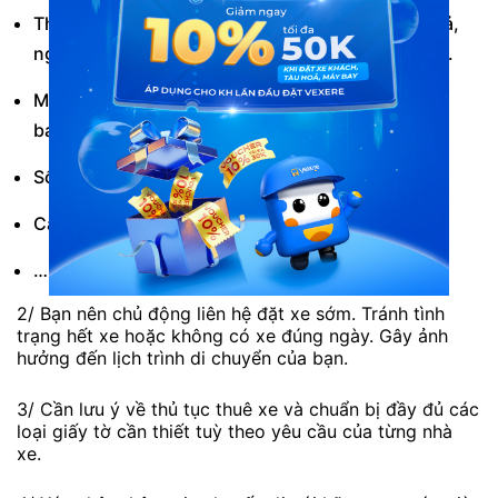
Thông tin chuyến đi. Bao gồm điểm đón, điểm trả,
ngày đi, ngày về và lịch trình tham quan (nếu có).
Mục đích thuê xe là gì? Chi phí thuê xe dự kiến là
bao nhiêu?
Số lượng hành khách.
Các tiện ích mong muốn.
…
2/ Bạn nên chủ động liên hệ đặt xe sớm. Tránh tình
trạng hết xe hoặc không có xe đúng ngày. Gây ảnh
hưởng đến lịch trình di chuyển của bạn.
3/ Cần lưu ý về thủ tục thuê xe và chuẩn bị đầy đủ các
loại giấy tờ cần thiết tuỳ theo yêu cầu của từng nhà
xe.