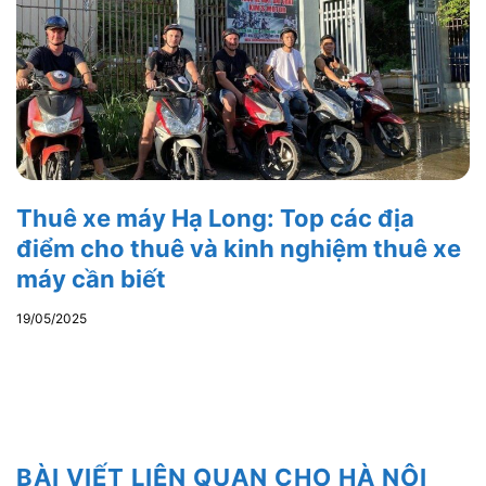
Thuê xe máy Hạ Long: Top các địa
điểm cho thuê và kinh nghiệm thuê xe
máy cần biết
19/05/2025
BÀI VIẾT LIÊN QUAN CHO HÀ NỘI