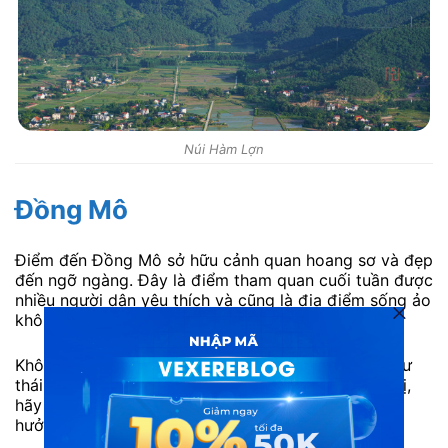
Núi Hàm Lợn
Đồng Mô
Điểm đến Đồng Mô sở hữu cảnh quan hoang sơ và đẹp
đến ngỡ ngàng. Đây là điểm tham quan cuối tuần được
nhiều người dân yêu thích và cũng là địa điểm sống ảo
không thể bỏ qua của giới trẻ.
Không khí tại Khu du lịch Đồng Mô trong lành và thư
thái. Nếu bạn cảm thấy áp lực của cuộc sống đô thị,
hãy dành một ngày nghỉ để đến Đồng Mô và tận
hưởng những giây phút thư giãn tuyệt vời nhé!